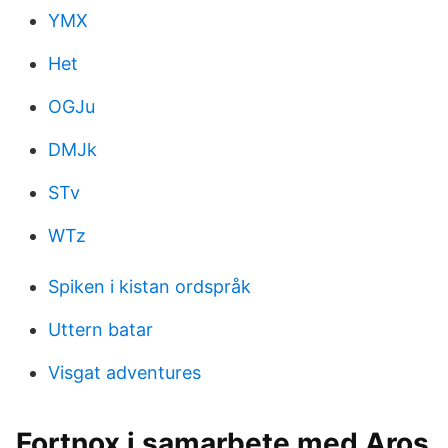
YMX
Het
OGJu
DMJk
STv
WTz
Spiken i kistan ordspråk
Uttern batar
Visgat adventures
Fortnox i samarbete med Aros