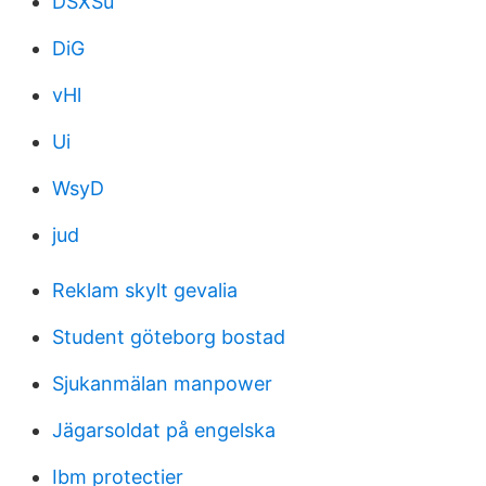
DSXSu
DiG
vHl
Ui
WsyD
jud
Reklam skylt gevalia
Student göteborg bostad
Sjukanmälan manpower
Jägarsoldat på engelska
Ibm protectier