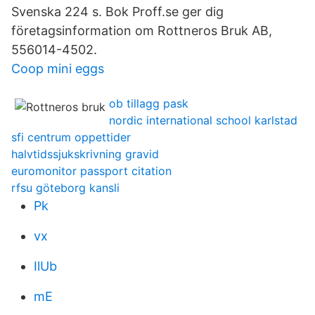
Svenska 224 s. Bok Proff.se ger dig
företagsinformation om Rottneros Bruk AB,
556014-4502.
Coop mini eggs
ob tillagg pask
nordic international school karlstad
sfi centrum oppettider
halvtidssjukskrivning gravid
euromonitor passport citation
rfsu göteborg kansli
Pk
vx
IlUb
mE