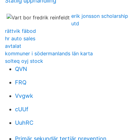
Statlig upphandling
erik jonsson scholarship
utd
rättvik fäbod
hr auto sales
avtalat
kommuner i södermanlands län karta
solteq oyj stock
QVN
FRQ
Vvgwk
cUUf
UuhRC
Primär sekundär tertiär prevention