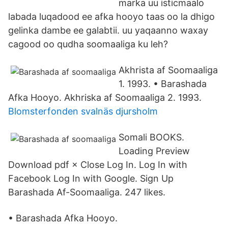
marka uu isticmaalo
labada luqadood ee afka hooyo taas oo la dhigo
gelinka dambe ee galabtii. uu yaqaanno waxay
cagood oo qudha soomaaliga ku leh?
Akhrista af Soomaaliga
1. 1993. • Barashada
Afka Hooyo. Akhriska af Soomaaliga 2. 1993.
Blomsterfonden svalnäs djursholm
Somali BOOKS.
Loading Preview
Download pdf × Close Log In. Log In with
Facebook Log In with Google. Sign Up
Barashada Af-Soomaaliga. 247 likes.
• Barashada Afka Hooyo.