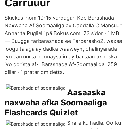
Carruuur
Skickas inom 10-15 vardagar. Köp Barashada
Naxwaha Af Soomaaliga av Cabdalla C Mansuur,
Annarita Puglielli på Bokus.​com. 73 sidor · 1 MB
— Buugga farbarashada ee Farbarasho2, waxaa
loogu talagalay dadka waaweyn, dhalinyarada
iyo carruurta doonaysa in ay bartaan akhriska
iyo qorista af- Barashada Af-Soomaaliga. 259
gillar · 1 pratar om detta.
Aasaaska
naxwaha afka Soomaaliga
Flashcards Quizlet
Share ku hadla. Qofku