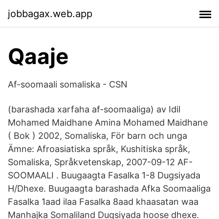
jobbagax.web.app
Qaaje
Af-soomaali somaliska - CSN
(barashada xarfaha af-soomaaliga) av Idil
Mohamed Maidhane Amina Mohamed Maidhane
( Bok ) 2002, Somaliska, För barn och unga
Ämne: Afroasiatiska språk, Kushitiska språk,
Somaliska, Språkvetenskap, 2007-09-12 AF-
SOOMAALI . Buugaagta Fasalka 1-8 Dugsiyada
H/Dhexe. Buugaagta barashada Afka Soomaaliga
Fasalka 1aad ilaa Fasalka 8aad khaasatan waa
Manhajka Somaliland Dugsiyada hoose dhexe.