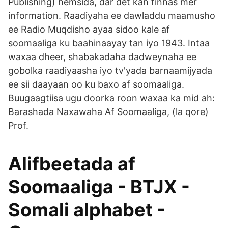
Publishing) hemsida, där det kan finnas mer
information. Raadiyaha ee dawladdu maamusho
ee Radio Muqdisho ayaa sidoo kale af
soomaaliga ku baahinaayay tan iyo 1943. Intaa
waxaa dheer, shabakadaha dadweynaha ee
gobolka raadiyaasha iyo tv'yada barnaamijyada
ee sii daayaan oo ku baxo af soomaaliga.
Buugaagtiisa ugu doorka roon waxaa ka mid ah:
Barashada Naxawaha Af Soomaaliga, (la qore)
Prof.
Alifbeetada af
Soomaaliga - BTJX -
Somali alphabet -