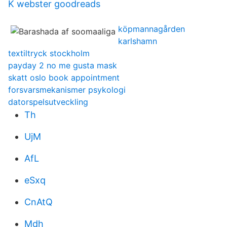
K webster goodreads
köpmannagården
karlshamn
textiltryck stockholm
payday 2 no me gusta mask
skatt oslo book appointment
forsvarsmekanismer psykologi
datorspelsutveckling
Th
UjM
AfL
eSxq
CnAtQ
Mdh