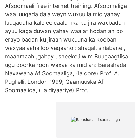
Afsoomaali free internet training. Afsoomaliga
waa luuqada da'a weyn wuxuu la mid yahay
luuqadaha kale ee caalamka ka jira waxbadan
ayuu kaga duwan yahay waa af hodan ah oo
erayo badan ku jiraan wuxuuna ka kooban
waxyaalaaha loo yaqaano : shaqal, shiabane ,
maahmaah ,gabay , sheeko,i.w.m Buugaagtiisa
ugu doorka roon waxaa ka mid ah: Barashada
Naxawaha Af Soomaaliga, (la qore) Prof. A.
Puglielli, London 1999; Qaamuuska Af
Soomaaliga, ( la diyaariye) Prof.