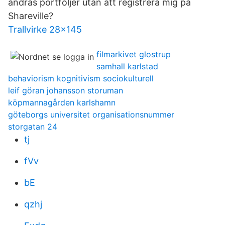
andras portföljer utan att registrera mig på
Shareville?
Trallvirke 28x145
filmarkivet glostrup
samhall karlstad
behaviorism kognitivism sociokulturell
leif göran johansson storuman
köpmannagården karlshamn
göteborgs universitet organisationsnummer
storgatan 24
tj
fVv
bE
qzhj